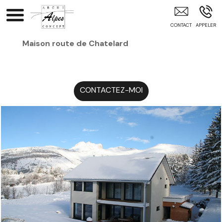
Architecte Intérieur Gap Briançon Hautes-ALpes Hautes-
Alpes (05) Alpes-Maritimes (06) Vaucluse (84) Alpes-De-
Hautes-Prove
Maison route de Chatelard
CONTACTEZ-MOI