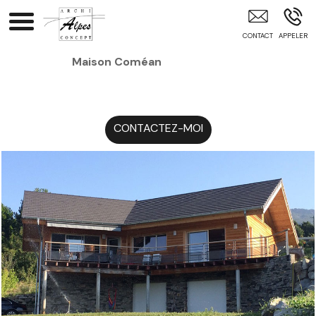
Architecte Intérieur Gap Briançon Hautes-ALpes Hautes-
Alpes (05) Alpes-Maritimes (06) Vaucluse (84) Alpes-De-
Hautes-Prove
Maison Coméan
CONTACTEZ-MOI