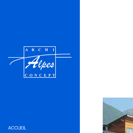
accueil
galerie ph
ACCUEIL