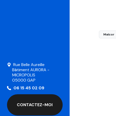
Malcor
Rue Belle Aureille
Bâtiment AURORA -
MICROPOLIS
05000
GAP
06 15 45 02 09
CONTACTEZ-MOI