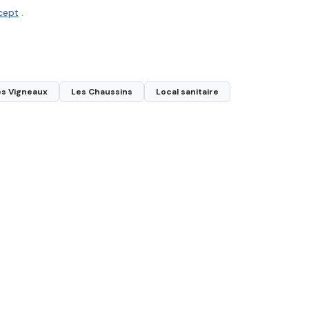
cept
.
es Vigneaux
Les Chaussins
Local sanitaire